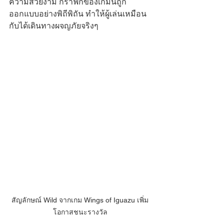
ความสวยงาม กราฟิกของเกมนี้ถูก
ออกแบบอย่างพิถีพิถัน ทำให้ผู้เล่นเหมือน
กับได้เดินทางผจญภัยจริงๆ
สัญลักษณ์ Wild จากเกม Wings of Iguazu เพิ่ม
โอกาสชนะรางวัล