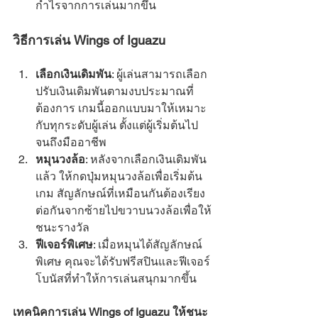
กำไรจากการเล่นมากขึ้น
วิธีการเล่น Wings of Iguazu
เลือกเงินเดิมพัน
: ผู้เล่นสามารถเลือก
ปรับเงินเดิมพันตามงบประมาณที่
ต้องการ เกมนี้ออกแบบมาให้เหมาะ
กับทุกระดับผู้เล่น ตั้งแต่ผู้เริ่มต้นไป
จนถึงมืออาชีพ
หมุนวงล้อ
: หลังจากเลือกเงินเดิมพัน
แล้ว ให้กดปุ่มหมุนวงล้อเพื่อเริ่มต้น
เกม สัญลักษณ์ที่เหมือนกันต้องเรียง
ต่อกันจากซ้ายไปขวาบนวงล้อเพื่อให้
ชนะรางวัล
ฟีเจอร์พิเศษ
: เมื่อหมุนได้สัญลักษณ์
พิเศษ คุณจะได้รับฟรีสปินและฟีเจอร์
โบนัสที่ทำให้การเล่นสนุกมากขึ้น
เทคนิคการเล่น Wings of Iguazu ให้ชนะ