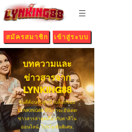
สมัครสมาชิก
เข้าสู่ระบบ
บทความและ
ข่าวสารจาก
LYNKING88
ยินดีต้อนรับสู่หน้าบล็อกของ
LYNKING88 ที่นี่เราจะอัปเดต
ข่าวสารล่าสุดเกี่ยวกับคาสิโน
ออนไลน์, โปรโมชั่นพิเศษ,