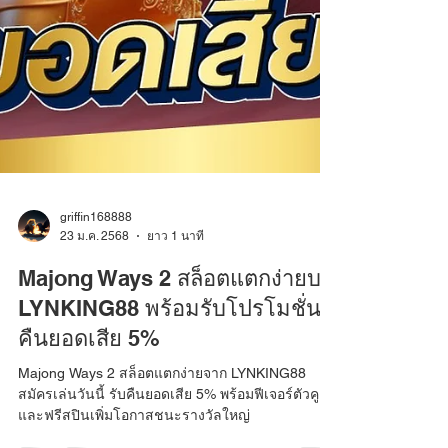
griffin168888
23 ม.ค. 2568
ยาว 1 นาที
Majong Ways 2 สล็อตแตกง่ายบน