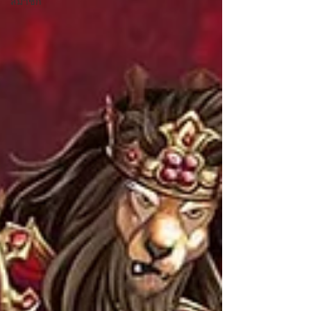
สมาชิก