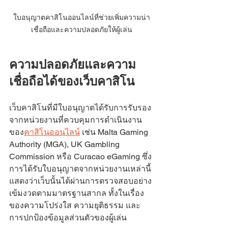
ใบอนุญาตคาสิโนออนไลน์ที่ช่วยเพิ่มความน่า
เชื่อถือและความปลอดภัยให้ผู้เล่น
ความปลอดภัยและความ
เชื่อถือได้ของเว็บคาสิโน
เว็บคาสิโนที่มีใบอนุญาตได้รับการรับรอง
จากหน่วยงานที่ควบคุมการดำเนินงาน
ของ
คาสิโนออนไลน์
 เช่น Malta Gaming 
Authority (MGA), UK Gambling 
Commission หรือ Curacao eGaming ซึ่ง
การได้รับใบอนุญาตจากหน่วยงานเหล่านี้
แสดงว่าเว็บนั้นได้ผ่านการตรวจสอบอย่าง
เข้มงวดตามมาตรฐานสากล ทั้งในเรื่อง
ของความโปร่งใส ความยุติธรรม และ
การปกป้องข้อมูลส่วนตัวของผู้เล่น