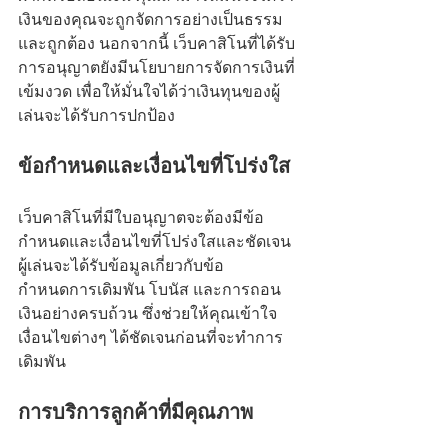
เงินของคุณจะถูกจัดการอย่างเป็นธรรม
และถูกต้อง นอกจากนี้ เว็บคาสิโนที่ได้รับ
การอนุญาตยังมีนโยบายการจัดการเงินที่
เข้มงวด เพื่อให้มั่นใจได้ว่าเงินทุนของผู้
เล่นจะได้รับการปกป้อง
ข้อกำหนดและเงื่อนไขที่โปร่งใส
เว็บคาสิโนที่มีใบอนุญาตจะต้องมีข้อ
กำหนดและเงื่อนไขที่โปร่งใสและชัดเจน 
ผู้เล่นจะได้รับข้อมูลเกี่ยวกับข้อ
กำหนดการเดิมพัน โบนัส และการถอน
เงินอย่างครบถ้วน ซึ่งช่วยให้คุณเข้าใจ
เงื่อนไขต่างๆ ได้ชัดเจนก่อนที่จะทำการ
เดิมพัน
การบริการลูกค้าที่มีคุณภาพ