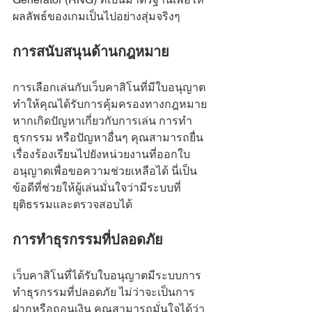
ผลลัพธ์ของเกมเป็นไปอย่างสุ่มจริงๆ
การสนับสนุนด้านกฎหมาย
การเลือกเล่นกับเว็บคาสิโนที่มีใบอนุญาต
ทำให้คุณได้รับการคุ้มครองทางกฎหมาย 
หากเกิดปัญหาเกี่ยวกับการเล่น การทำ
ธุรกรรม หรือปัญหาอื่นๆ คุณสามารถยื่น
เรื่องร้องเรียนไปยังหน่วยงานที่ออกใบ
อนุญาตเพื่อขอความช่วยเหลือได้ นี่เป็น
ข้อดีที่ช่วยให้ผู้เล่นมั่นใจว่ามีระบบที่
ยุติธรรมและตรวจสอบได้
การทำธุรกรรมที่ปลอดภัย
เว็บคาสิโนที่ได้รับใบอนุญาตมีระบบการ
ทำธุรกรรมที่ปลอดภัย ไม่ว่าจะเป็นการ
ฝากหรือถอนเงิน คุณสามารถมั่นใจได้ว่า