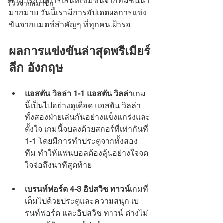
สามารถในการเล่นที่เข้มข้นจากทีมชั้นนำ
รีวิวจากสมาชิก
มากมาย วันนี้เรามีการอัปเดตผลการแข่ง
ขันจากแมตช์สำคัญๆ ที่ทุกคนเฝ้ารอ
ผลการแข่งขันล่าสุดพรีเมียร์
ลีก อังกฤษ
แอสตัน วิลล่า 1-1 แอสตัน วิลล่า
เกม
นี้เป็นไปอย่างดุเดือด แอสตัน วิลล่า 
ทั้งสองฝ่ายเล่นกันอย่างแข็งแกร่งและ
ตั้งใจ เกมนี้จบลงด้วยสกอร์ที่เท่ากันที่ 
1-1 โดยมีการทำประตูจากทั้งสอง
ทีม ทำให้แฟนบอลต้องลุ้นอย่างใจจด
ใจจ่อถึงนาทีสุดท้าย
เบรนท์ฟอร์ด 4-3 อิปสวิช ทาวน์
เกมที่
เต็มไปด้วยประตูและความสนุก เบ
รนท์ฟอร์ด และอิปสวิช ทาวน์ ต่างไม่