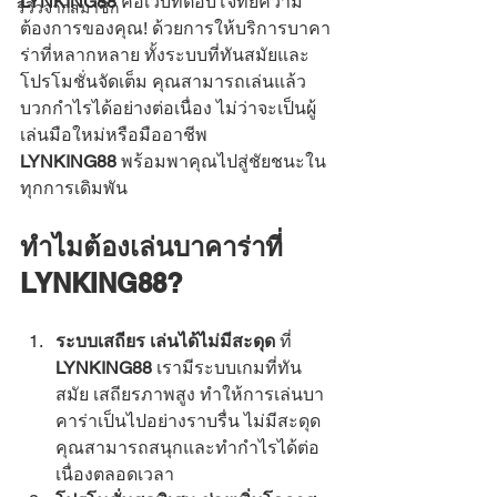
LYNKING88
 คือเว็บที่ตอบโจทย์ความ
รีวิวจากสมาชิก
ต้องการของคุณ! ด้วยการให้บริการบาคา
ร่าที่หลากหลาย ทั้งระบบที่ทันสมัยและ
โปรโมชั่นจัดเต็ม คุณสามารถเล่นแล้ว
บวกกำไรได้อย่างต่อเนื่อง ไม่ว่าจะเป็นผู้
เล่นมือใหม่หรือมืออาชีพ 
LYNKING88
 พร้อมพาคุณไปสู่ชัยชนะใน
ทุกการเดิมพัน
ทำไมต้องเล่นบาคาร่าที่ 
LYNKING88?
ระบบเสถียร เล่นได้ไม่มีสะดุด
 ที่ 
LYNKING88
 เรามีระบบเกมที่ทัน
สมัย เสถียรภาพสูง ทำให้การเล่นบา
คาร่าเป็นไปอย่างราบรื่น ไม่มีสะดุด 
คุณสามารถสนุกและทำกำไรได้ต่อ
เนื่องตลอดเวลา