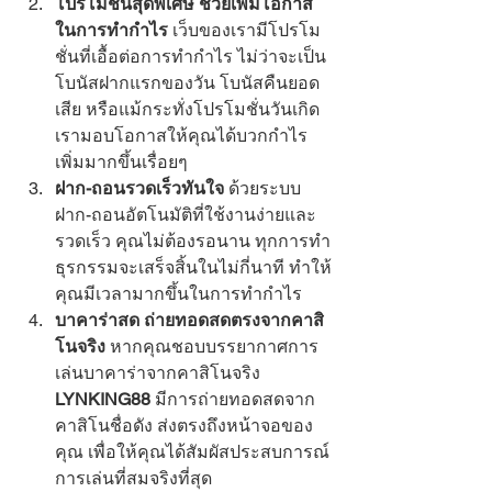
โปรโมชั่นสุดพิเศษ ช่วยเพิ่มโอกาส
ในการทำกำไร
 เว็บของเรามีโปรโม
ชั่นที่เอื้อต่อการทำกำไร ไม่ว่าจะเป็น
โบนัสฝากแรกของวัน โบนัสคืนยอด
เสีย หรือแม้กระทั่งโปรโมชั่นวันเกิด 
เรามอบโอกาสให้คุณได้บวกกำไร
เพิ่มมากขึ้นเรื่อยๆ
ฝาก-ถอนรวดเร็วทันใจ
 ด้วยระบบ
ฝาก-ถอนอัตโนมัติที่ใช้งานง่ายและ
รวดเร็ว คุณไม่ต้องรอนาน ทุกการทำ
ธุรกรรมจะเสร็จสิ้นในไม่กี่นาที ทำให้
คุณมีเวลามากขึ้นในการทำกำไร
บาคาร่าสด ถ่ายทอดสดตรงจากคาสิ
โนจริง
 หากคุณชอบบรรยากาศการ
เล่นบาคาร่าจากคาสิโนจริง 
LYNKING88
 มีการถ่ายทอดสดจาก
คาสิโนชื่อดัง ส่งตรงถึงหน้าจอของ
คุณ เพื่อให้คุณได้สัมผัสประสบการณ์
การเล่นที่สมจริงที่สุด