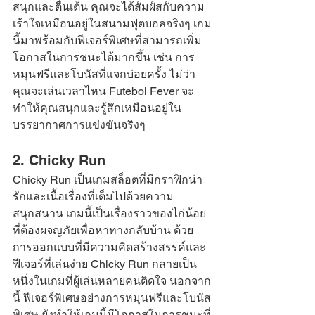
สนุกและตื่นเต้น คุณจะได้สัมผัสกับความ
เร้าใจเหมือนอยู่ในสนามฟุตบอลจริงๆ เกม
นี้มาพร้อมกับฟีเจอร์พิเศษที่สามารถเพิ่ม
โอกาสในการชนะได้มากขึ้น เช่น การ
หมุนฟรีและโบนัสที่แจกบ่อยครั้ง ไม่ว่า
คุณจะเล่นเวลาไหน Futebol Fever จะ
ทำให้คุณสนุกและรู้สึกเหมือนอยู่ใน
บรรยากาศการแข่งขันจริงๆ
2. Chicky Run
Chicky Run เป็นเกมสล็อตที่มีกราฟิกน่า
รักและเนื้อเรื่องที่เต็มไปด้วยความ
สนุกสนาน เกมนี้เป็นเรื่องราวของไก่น้อย
ที่ต้องผจญภัยเพื่อหาทางกลับบ้าน ด้วย
การออกแบบที่มีความคิดสร้างสรรค์และ
ฟีเจอร์ที่เล่นง่าย Chicky Run กลายเป็น
หนึ่งในเกมที่ผู้เล่นหลายคนติดใจ นอกจาก
นี้ ฟีเจอร์พิเศษอย่างการหมุนฟรีและโบนัส
พิเศษ ยังทำให้เกมนี้มีโอกาสในการชนะที่