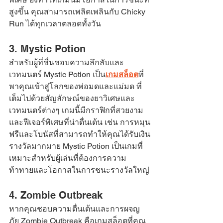
สูงขึ้น คุณสามารถเพลิดเพลินกับ Chicky 
Run ได้ทุกเวลาตลอดทั้งวัน
3. Mystic Potion
สำหรับผู้ที่ชื่นชอบความลึกลับและ
เวทมนตร์ Mystic Potion เป็น
เกมสล็อต
ที่
พาคุณเข้าสู่โลกของพ่อมดและแม่มด ที่
เต็มไปด้วยสัญลักษณ์ของยาวิเศษและ
เวทมนตร์ต่างๆ เกมนี้มีกราฟิกที่สวยงาม
และฟีเจอร์พิเศษที่น่าตื่นเต้น เช่น การหมุน
ฟรีและโบนัสที่สามารถทำให้คุณได้รับเงิน
รางวัลมากมาย Mystic Potion เป็นเกมที่
เหมาะสำหรับผู้เล่นที่ต้องการความ
ท้าทายและโอกาสในการชนะรางวัลใหญ่
4. Zombie Outbreak
หากคุณชอบความตื่นเต้นและการผจญ
ภัย Zombie Outbreak คือเกมสล็อตที่คุณ