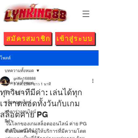
สมัครสมาชิก
เข้าสู่ระบบ
โพสต์
บทความทั้งหมด
griffin168888
บทความทั้งหมด
9 ส.ค. 2567
ยาว 1 นาที
ทุกวินาทีมีค่า: เล่นได้ทุก
โปรโมชั่น
เวลาตลอดทั้งวันกับเกม
สล็อตออนไลน์
บาคาร่าออนไลน์
สล็อตค่าย PG
กีฬา
ในโลกของเกมสล็อตออนไลน์ ค่าย PG 
คาสิโนออนไลน์
ถือเป็นหนึ่งในผู้ให้บริการที่มีความโดด