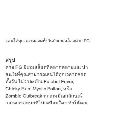
เล่นได้ทุกเวลาตลอดทั้งวันกับเกมสล็อตค่าย PG
สรุป
ค่าย PG มีเกมสล็อตที่หลากหลายและน่า
สนใจที่คุณสามารถเล่นได้ทุกเวลาตลอด
ทั้งวัน ไม่ว่าจะเป็น Futebol Fever, 
Chicky Run, Mystic Potion, หรือ 
Zombie Outbreak ทุกเกมมีเอกลักษณ์
และความสนุกที่ไม่เหมือนใคร ทำให้คุณ
สามารถเพลิดเพลินและมีโอกาสชนะ
รางวัลใหญ่ได้ทุกครั้งที่เข้ามาเล่น ทุก
วินาทีมีค่า อย่าพลาดโอกาสที่จะสัมผัส
ประสบการณ์การเล่นเกมที่ยอดเยี่ยมกับ