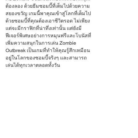
ต้องลอง ด้วยธีมซอมบี้ที่เต็มไปด้วยความ
สยองขวัญ เกมนี้พาคุณเข้าสู่โลกที่เต็มไป
ด้วยซอมบี้ที่คุณต้องเอาชีวิตรอด ไม่เพียง
แต่จะมีกราฟิกที่น่าทึ่งเท่านั้น แต่ยังมี
ฟีเจอร์พิเศษอย่างการหมุนฟรีและโบนัสที่
เพิ่มความสนุกในการเล่น Zombie 
Outbreak เป็นเกมที่ทำให้คุณรู้สึกเหมือน
อยู่ในโลกของซอมบี้จริงๆ และสามารถ
เล่นได้ทุกเวลาตลอดทั้งวัน