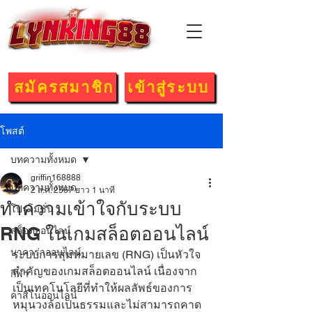
สมัครสมาชิก
เข้าสู่ระบบ
โพสต์
บทความทั้งหมด
griffin168888
บทความทั้งหมด
2 ส.ค. 2567
ยาว 1 นาที
ทำความเข้าใจกับระบบ
โปรโมชั่น
RNG ในเกมสล็อตออนไลน์
สล็อตออนไลน์
บาคาร่าออนไลน์
ระบบการสุ่มหมายเลข (RNG) เป็นหัวใจ
สำคัญของเกมสล็อตออนไลน์ เนื่องจาก
กีฬา
เป็นเทคโนโลยีที่ทำให้ผลลัพธ์ของการ
คาสิโนออนไลน์
หมุนวงล้อเป็นธรรมและไม่สามารถคาด