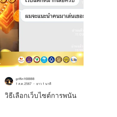
griffin168888
1 ส.ค. 2567
ยาว 1 นาที