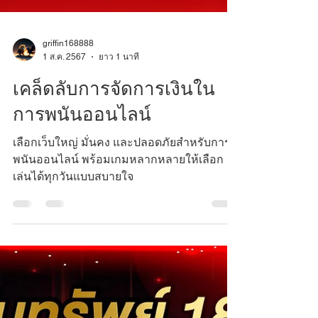
griffin168888
1 ส.ค. 2567
ยาว 1 นาที
เคล็ดลับการจัดการเงินใน
การพนันออนไลน์
เลือกเว็บใหญ่ มั่นคง และปลอดภัยสำหรับการ
พนันออนไลน์ พร้อมเกมหลากหลายให้เลือก
เล่นได้ทุกวันแบบสบายใจ