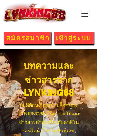
สมัครสมาชิก
เข้าสู่ระบบ
บทความและ
ข่าวสารจาก
LYNKING88
ยินดีต้อนรับสู่หน้าบล็อกของ
LYNKING88 ที่นี่เราจะอัปเดต
ข่าวสารล่าสุดเกี่ยวกับคาสิโน
ออนไลน์, โปรโมชั่นพิเศษ,