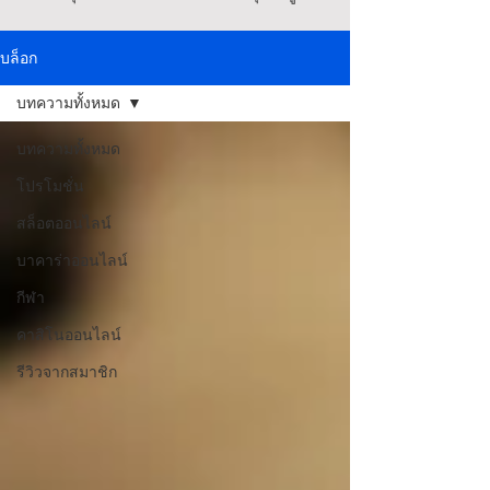
บล็อก
บทความทั้งหมด
บทความทั้งหมด
โปรโมชั่น
สล็อตออนไลน์
บาคาร่าออนไลน์
กีฬา
คาสิโนออนไลน์
รีวิวจากสมาชิก