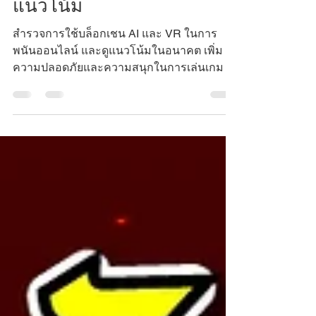
พนันออนไลน์: อนาคตและ
แนวโน้ม
สำรวจการใช้บล็อกเชน AI และ VR ในการ
พนันออนไลน์ และดูแนวโน้มในอนาคต เพิ่ม
ความปลอดภัยและความสนุกในการเล่นเกม